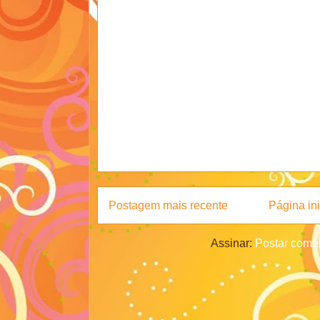
Postagem mais recente
Página ini
Assinar:
Postar comen