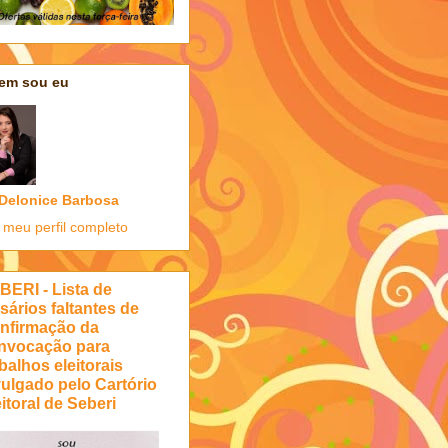
em sou eu
Delonice Barbosa
 meu perfil completo
BERI - Lista de
sários faltantes de
nfirmação da
nvocação para
balhos eleitorais
vulgado pelo Cartório
itoral de Seberi