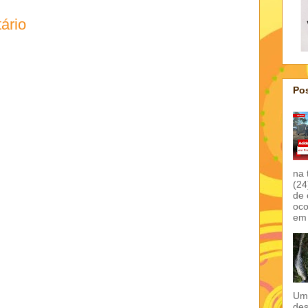
ário
Pos
na 
(24
de 
oco
em 
Um 
des