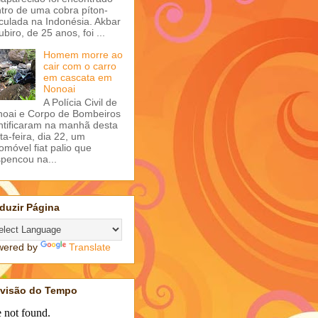
tro de uma cobra píton-
iculada na Indonésia. Akbar
ubiro, de 25 anos, foi ...
Homem morre ao
cair com o carro
em cascata em
Nonoai
A Polícia Civil de
oai e Corpo de Bombeiros
ntificaram na manhã desta
ta-feira, dia 22, um
omóvel fiat palio que
pencou na...
duzir Página
wered by
Translate
evisão do Tempo