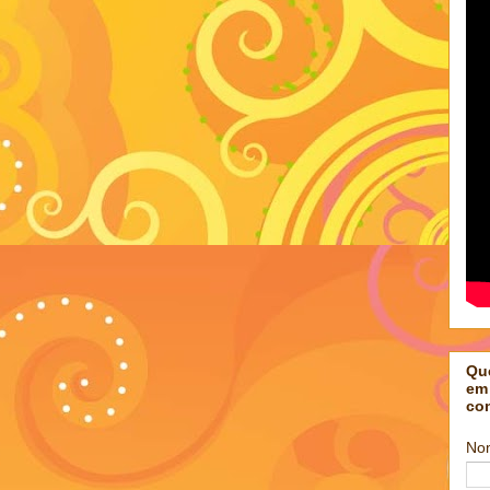
Qu
em
co
No