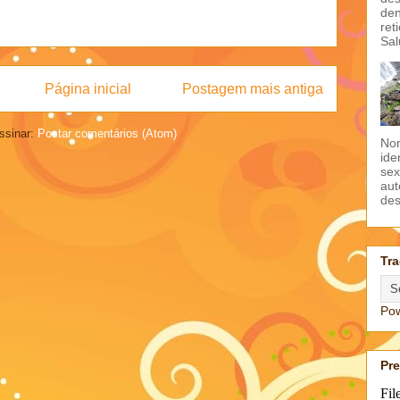
den
ret
Sal
Página inicial
Postagem mais antiga
ssinar:
Postar comentários (Atom)
Non
ide
sex
aut
des
Tra
Po
Pr