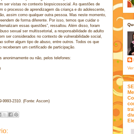
m ser vistas no contexto biopsicossocial. As questões de
m o processo de aprendizagem da criança e do adolescente,
ão, assim como qualquer outra pessoa. Mas neste momento,
reendem de forma diferente. Por isso, temos que cuidar o
Qu
ernalizam essas questões”, ressaltou. Além disso, foram
so sexual ser multissetorial, a responsabilidade do adulto
em ser considerados no contexto de vulnerabilidade social,
o sofrer algum tipo de abuso, entre outros. Todos os que
 receberam um certificado de participação.
s anonimamente ou não, pelos telefones:
Ver
0
SE
Me
Co
 9-9993-2310. (Fonte: Ascom)
co
tra
di
Ele
io: