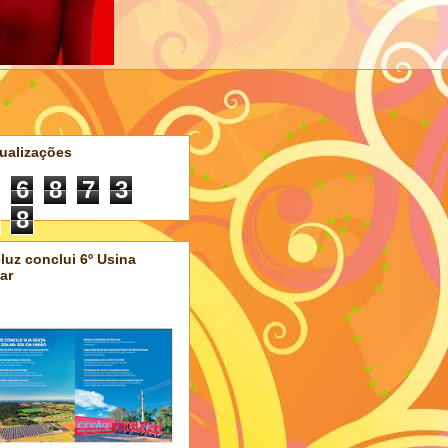
ualizações
6
8
7
3
8
luz conclui 6º Usina
ar