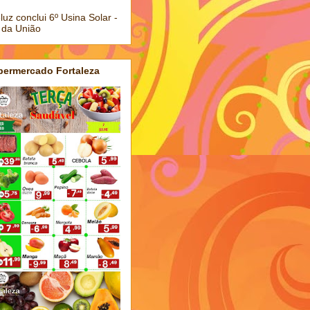
luz conclui 6º Usina Solar -
 da União
permercado Fortaleza