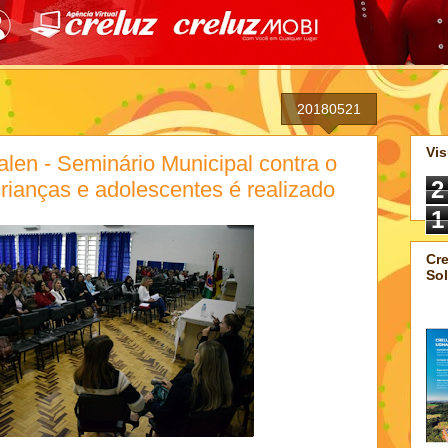
20180521
Vis
len - Seminário Municipal contra o
2
rianças e adolescentes é realizado
1
Cre
Sol