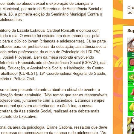
 combate ao abuso sexual e exploração de crianças e
Cre
 Municipal, por meio da Secretaria de Assistência Social e
Sol
eira, 18, a primeira edição do Seminário Municipal Contra o
Adolescentes.
uditório da Escola Estadual Cardeal Roncalli e contou com
Su
todo o dia. O evento foi dividido em dois momentos: pela
o para o público jovem (crianças e adolescentes). Já na parte
oltados para os profissionais da educação, assistência social
zada pelas professoras do curso de Psicologia da URI-FW,
s, Josieli Piovesan, além da mesa redonda envolvendo
Referência Especializado de Assistência Social (CREAS), das
úde, Educação, e Assistência Social e Habitação, do Centro
rabalhador (CEREST), 19ª Coordenadoria Regional de Saúde,
iário e Polícia Civil.
so esteve presente durante a abertura oficial do evento, e
alização deste seminário. “Nós temos que ser os responsáveis
 adolescentes, juntamente com a sociedade. Estamos sempre
ipo de mal que vem aumentando, e não à toa, a nossa
retaria da Assistência Social, realizará este debate mais
o chefe do Executivo.
ional da área da psicologia, Eliane Cadoná, ressaltou que deve
 processo de aprendizagem da criança e do adolescente. “As