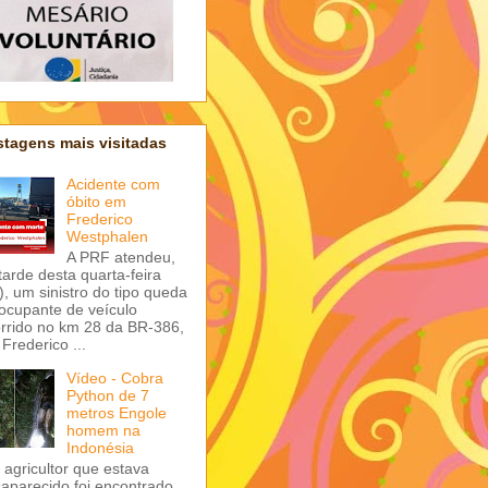
tagens mais visitadas
Acidente com
óbito em
Frederico
Westphalen
A PRF atendeu,
tarde desta quarta-feira
), um sinistro do tipo queda
ocupante de veículo
rrido no km 28 da BR-386,
Frederico ...
Vídeo - Cobra
Python de 7
metros Engole
homem na
Indonésia
agricultor que estava
aparecido foi encontrado