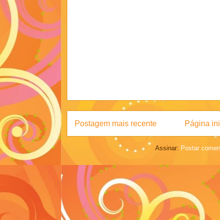
Postagem mais recente
Página ini
Assinar:
Postar comen