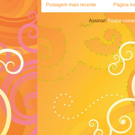
Postagem mais recente
Página ini
Assinar:
Postar comen