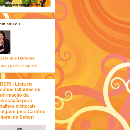
em sou eu
Delonice Barbosa
 meu perfil completo
BERI - Lista de
sários faltantes de
nfirmação da
nvocação para
balhos eleitorais
vulgado pelo Cartório
itoral de Seberi