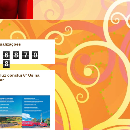
ualizações
6
8
7
0
8
luz conclui 6º Usina
ar