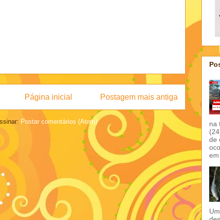
Pos
Página inicial
Postagem mais antiga
ssinar:
Postar comentários (Atom)
na 
(24
de 
oco
em 
Um 
des