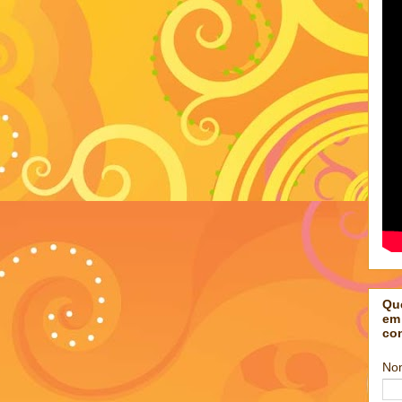
Qu
em
co
No