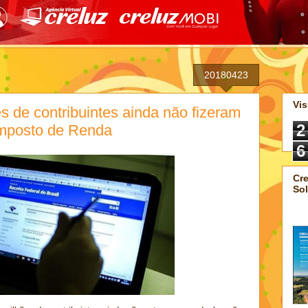
20180423
Vis
s de contribuintes ainda não fizeram
2
Imposto de Renda
6
Cre
Sol