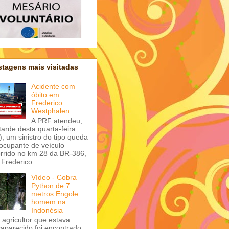
tagens mais visitadas
Acidente com
óbito em
Frederico
Westphalen
A PRF atendeu,
tarde desta quarta-feira
), um sinistro do tipo queda
ocupante de veículo
rrido no km 28 da BR-386,
Frederico ...
Vídeo - Cobra
Python de 7
metros Engole
homem na
Indonésia
agricultor que estava
aparecido foi encontrado