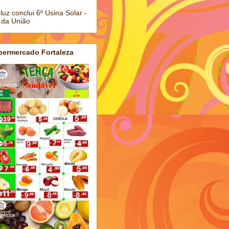
luz conclui 6º Usina Solar -
 da União
permercado Fortaleza