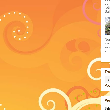
den
ret
Sal
Non
ide
sex
aut
des
Tra
Po
Pr