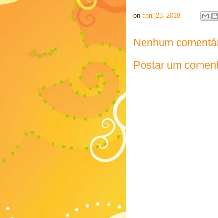
on
abril 23, 2018
Nenhum comentár
Postar um coment