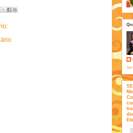
Qu
io:
ário
Ver
SE
Me
Co
co
tra
di
Ele