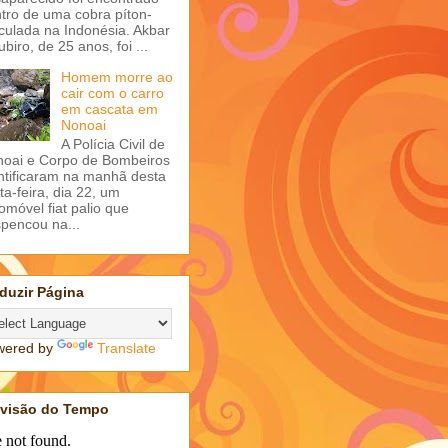
tro de uma cobra píton-
iculada na Indonésia. Akbar
ubiro, de 25 anos, foi ...
Homem morre ao
cair com o carro
em cascata em
Nonoai
A Polícia Civil de
oai e Corpo de Bombeiros
ntificaram na manhã desta
ta-feira, dia 22, um
omóvel fiat palio que
pencou na...
duzir Página
wered by
Translate
evisão do Tempo