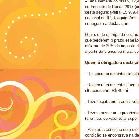
A uma semana do prazo, 12,9 
do Imposto de Renda 2018 (an
desta segunda-feira, 15.979.
nacional do IR, Joaquim Adir,
entreguem a declaração.
O prazo de entrega da declaraç
que perderem o prazo estarão
máxima de 20% do imposto dev
a partir de 8 anos ou mais, c
Quem é obrigado a declarar
- Recebeu rendimentos tributá
- Recebeu rendimentos isentos
ultrapassaram R$ 40 mil;
- Teve receita bruta anual sup
- Teve a posse ou a proprieda
terra nua, de valor total super
- Passou à condição de resid
condição se encontrava na da