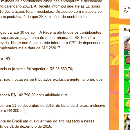
milhões de contribuintes ainda não entregaram a declaração
o calendário 2017). A Receita informou que até as 11 horas
Cre
418 declarações foram recebidas. De acordo com o supervisor
Sol
 a expectativa é de que 28,8 milhões de contribuintes
Su
ão vai até 30 de abril. A Receita alerta que os contribuintes
 sujeitos ao pagamento de multa mínima de R$ 165,74 e
ido. Neste ano é obrigatório informar o CPF de dependentes
ompletados até a data de 31/12/2017.
 o IR?
veis cuja soma foi superior a R$ 28.559,70;
, não tributáveis ou tributados exclusivamente na fonte, que
erior a R$ 142.798,50 com atividade rural;
de, em 31 de dezembro de 2016, de bens ou direitos, inclusive
ior a R$ 300 mil;
ente no Brasil em qualquer mês do ano passado e nessa
ta de 31 de dezembro de 2016.