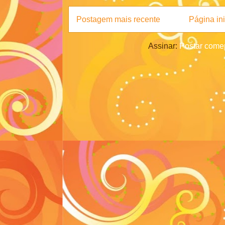
Postagem mais recente
Página ini
Assinar:
Postar comen