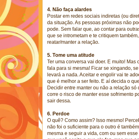
4. Não faça alardes
Postar em redes sociais indiretas (ou dir
da situação. As pessoas próximas não po
pode. Sem falar que, ao contar para outr
que se intrometam e te critiquem também,
reatar/manter a relação.
5. Tome uma atitude
Ter uma conversa vai doer. E muito! Mas 
fala para si mesma! Ficar se xingando, se
levará a nada. Aceitar e engolir vai te ado
que é melhor a ser feito. E aí decida o que 
Decidir entre manter ou não a relação só
corre o risco de manter esse sofrimento por
sair dessa.
6. Perdoe
O quê? Como assim? Isso mesmo! Perceb
não foi o suficiente para o outro é també
mesma e seguir a vida, com ou sem esse p