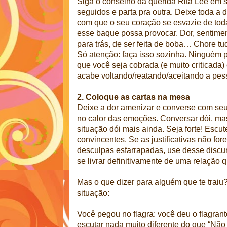
Siga o conselho da querida Rita Lee em 
seguidos e parta pra outra. Deixe toda a 
com que o seu coração se esvazie de tod
esse baque possa provocar. Dor, sentimen
para trás, de ser feita de boba… Chore tu
Só atenção: faça isso sozinha. Ninguém p
que você seja cobrada (e muito criticada
acabe voltando/reatando/aceitando a pess
2. Coloque as cartas na mesa
Deixe a dor amenizar e converse com seu 
no calor das emoções. Conversar dói, ma
situação dói mais ainda. Seja forte! Escut
convincentes. Se as justificativas não f
desculpas esfarrapadas, use desse discurs
se livrar definitivamente de uma relação 
Mas o que dizer para alguém que te trai
situação:
Você pegou no flagra: você deu o flagra
escutar nada muito diferente do que “Não