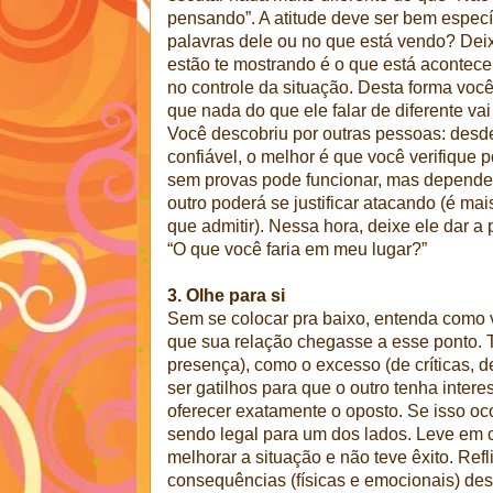
pensando”. A atitude deve ser bem específ
palavras dele ou no que está vendo? Deix
estão te mostrando é o que está acontece
no controle da situação. Desta forma voc
que nada do que ele falar de diferente va
Você descobriu por outras pessoas: desd
confiável, o melhor é que você verifique 
sem provas pode funcionar, mas dependen
outro poderá se justificar atacando (é mais
que admitir). Nessa hora, deixe ele dar a 
“O que você faria em meu lugar?”
3. Olhe para si
Sem se colocar pra baixo, entenda como v
que sua relação chegasse a esse ponto. Ta
presença), como o excesso (de críticas, 
ser gatilhos para que o outro tenha int
oferecer exatamente o oposto. Se isso oc
sendo legal para um dos lados. Leve em 
melhorar a situação e não teve êxito. Refl
consequências (físicas e emocionais) des