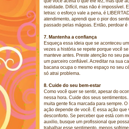
que você aceita o que ele fez, mas que ac
realidade. Difícil, mas não é impossível. 
letras: o esforço vale a pena, é LIBERT
atendimento, aprendi que o pior dos sent
passado pelas mágoas. Então, perdoar é o
7. Mantenha a confiança
Esqueça essa ideia que se aconteceu um
vezes a história se repete porque você 
manteve antes. Preste atenção no seu padr
um parceiro confiável. Acreditar na sua 
bacana ocupa o mesmo espaço no seu cér
só atrai problema.
8. Cuide do seu bem-estar
Como você quer se sentir, apesar do ocor
nessa hora. Cuide dos seus sentimentos. 
muita gente fica marcada para sempre. O 
ação depende de você. É essa ação que va
desconforto. Se perceber que está com mui
auxilio, busque um profissional que possa
trabalhar esse sentimento, menos sofriment