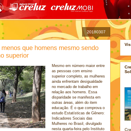
20180307
Vis
m menos que homens mesmo sendo
o superior
Mesmo em número maior entre
Cre
as pessoas com ensino
Sol
superior completo, as mulheres
ainda enfrentam desigualdade
no mercado de trabalho em
relação aos homens. Essa
disparidade se manifesta em
outras áreas, além do item
educação. É o que comprova o
estudo Estatísticas de Gênero:
Indicadores Sociais das
Mulheres no Brasil, divulgado
nesta quarta-feira pelo Instituto
Cre