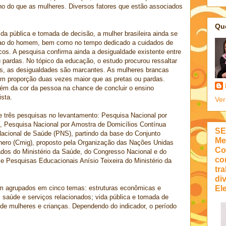
lho do que as mulheres. Diversos fatores que estão associados
Qu
a pública e tomada de decisão, a mulher brasileira ainda se
r ao do homem, bem como no tempo dedicado a cuidados de
os. A pesquisa confirma ainda a desigualdade existente entre
 pardas. No tópico da educação, o estudo procurou ressaltar
s, as desigualdades são marcantes. As mulheres brancas
m proporção duas vezes maior que as pretas ou pardas.
bém da cor da pessoa na chance de concluir o ensino
sta.
Ver
 três pesquisas no levantamento: Pesquisa Nacional por
, Pesquisa Nacional por Amostra de Domicílios Contínua
SE
acional de Saúde (PNS), partindo da base do Conjunto
Me
nero (Cmig), proposto pela Organização das Nações Unidas
Co
dos do Ministério da Saúde, do Congresso Nacional e do
co
 e Pesquisas Educacionais Anísio Teixeira do Ministério da
tra
di
Ele
am agrupados em cinco temas: estruturas econômicas e
 saúde e serviços relacionados; vida pública e tomada de
 de mulheres e crianças. Dependendo do indicador, o período