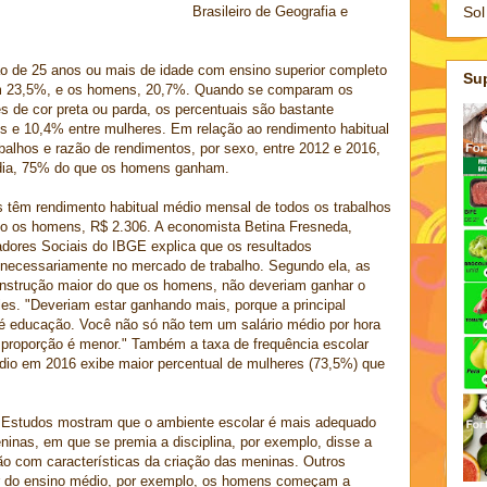
Sol
Brasileiro de Geografia e
o de 25 anos ou mais de idade com ensino superior completo
Su
 23,5%, e os homens, 20,7%. Quando se comparam os
de cor preta ou parda, os percentuais são bastante
ns e 10,4% entre mulheres. Em relação ao rendimento habitual
balhos e razão de rendimentos, por sexo, entre 2012 e 2016,
ia, 75% do que os homens ganham.
s têm rendimento habitual médio mensal de todos os trabalhos
to os homens, R$ 2.306. A economista Betina Fresneda,
adores Sociais do IBGE explica que os resultados
 necessariamente no mercado de trabalho. Segundo ela, as
 instrução maior do que os homens, não deveriam ganhar o
es. "Deveriam estar ganhando mais, porque a principal
o é educação. Você não só não tem um salário médio por hora
proporção é menor." Também a taxa de frequência escolar
édio em 2016 exibe maior percentual de mulheres (73,5%) que
. Estudos mostram que o ambiente escolar é mais adequado
ninas, em que se premia a disciplina, por exemplo, disse a
ão com características da criação das meninas. Outros
ir do ensino médio, por exemplo, os homens começam a