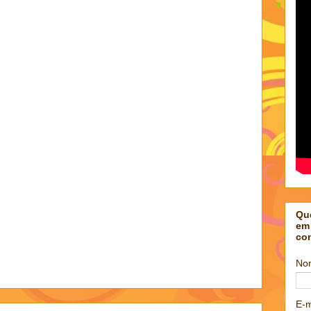
Qu
em
co
No
E-m