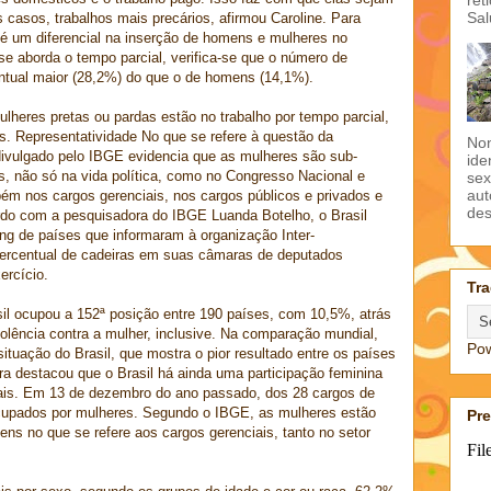
Sal
s casos, trabalhos mais precários, afirmou Caroline. Para
 é um diferencial na inserção de homens e mulheres no
e aborda o tempo parcial, verifica-se que o número de
ntual maior (28,2%) do que o de homens (14,1%).
lheres pretas ou pardas estão no trabalho por tempo parcial,
. Representatividade No que se refere à questão da
Non
 divulgado pelo IBGE evidencia que as mulheres são sub-
ide
s, não só na vida política, como no Congresso Nacional e
sex
aut
bém nos cargos gerenciais, nos cargos públicos e privados e
des
cordo com a pesquisadora do IBGE Luanda Botelho, o Brasil
ng de países que informaram à organização Inter-
percentual de cadeiras em suas câmaras de deputados
ercício.
Tra
l ocupou a 152ª posição entre 190 países, com 10,5%, atrás
olência contra a mulher, inclusive. Na comparação mundial,
Po
ituação do Brasil, que mostra o pior resultado entre os países
ra destacou que o Brasil há ainda uma participação feminina
iais. Em 13 de dezembro do ano passado, dos 28 cargos de
ocupados por mulheres. Segundo o IBGE, as mulheres estão
Pr
s no que se refere aos cargos gerenciais, tanto no setor