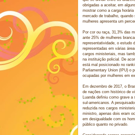
obrigadas a aceitar, em algun
mostrar como a carga horária
mercado de trabalho, quando s
mulheres apresenta um perce
Por cor ou raça, 31,3% das mu
ante 25% de mulheres brancas
representatividade, o estudo
representadas em várias área
cargos ministeriais, mas tam
na instituição policial. De a
está mal posicionado no ranki
Parliamentary Union (IPU) o 
ocupadas por mulheres em ex
Em dezembro de 2017, o Brasi
de nações com histórico de vi
Luanda definiu como grave a s
sul-americanos. A pesquisado
reduzida nos cargos minister
ministro, apenas dois eram 
em desigualdade com os homen
público quanto no privado.