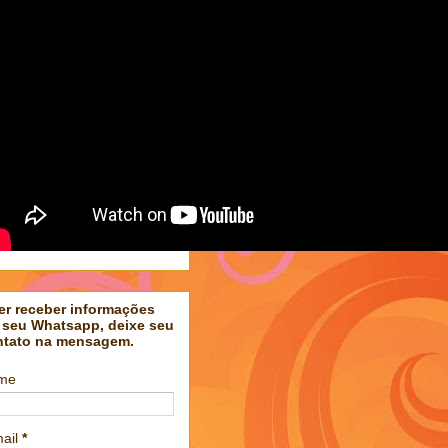
er receber informações
 seu Whatsapp, deixe seu
ntato na mensagem.
me
ail
*