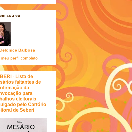
em sou eu
Delonice Barbosa
 meu perfil completo
BERI - Lista de
sários faltantes de
nfirmação da
nvocação para
balhos eleitorais
vulgado pelo Cartório
itoral de Seberi