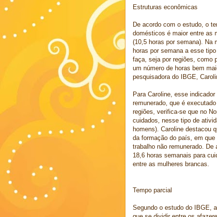
Estruturas econômicas
De acordo com o estudo, o t
domésticos é maior entre as 
(10,5 horas por semana). Na 
horas por semana a esse tipo 
faça, seja por regiões, como 
um número de horas bem maior
pesquisadora do IBGE, Caroli
Para Caroline, esse indicador
remunerado, que é executado 
regiões, verifica-se que no 
cuidados, nesse tipo de ativ
homens). Caroline destacou qu
da formação do país, em que 
trabalho não remunerado. De 
18,6 horas semanais para cui
entre as mulheres brancas.
Tempo parcial
Segundo o estudo do IBGE, a 
que se dividir entre os afaze