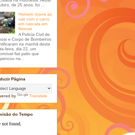
ubiro, de 25 anos, foi ...
Homem morre ao
cair com o carro
em cascata em
Nonoai
A Polícia Civil de
oai e Corpo de Bombeiros
ntificaram na manhã desta
ta-feira, dia 22, um
omóvel fiat palio que
pencou na...
duzir Página
wered by
Translate
evisão do Tempo