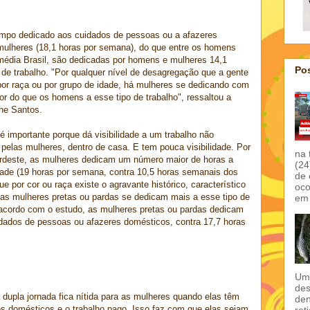
empo dedicado aos cuidados de pessoas ou a afazeres
mulheres (18,1 horas por semana), do que entre os homens
média Brasil, são dedicadas por homens e mulheres 14,1
Pos
de trabalho. "Por qualquer nível de desagregação que a gente
por raça ou por grupo de idade, há mulheres se dedicando com
 do que os homens a esse tipo de trabalho", ressaltou a
ne Santos.
 é importante porque dá visibilidade a um trabalho não
pelas mulheres, dentro de casa. E tem pouca visibilidade. Por
na 
Nordeste, as mulheres dedicam um número maior de horas a
(24
idade (19 horas por semana, contra 10,5 horas semanais dos
de 
e por cor ou raça existe o agravante histórico, característico
oco
as mulheres pretas ou pardas se dedicam mais a esse tipo de
em 
acordo com o estudo, as mulheres pretas ou pardas dedicam
dados de pessoas ou afazeres domésticos, contra 17,7 horas
Um 
des
dupla jornada fica nítida para as mulheres quando elas têm
den
res domésticos e o trabalho pago. Isso faz com que elas sejam
ret