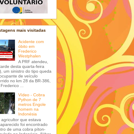
tagens mais visitadas
Acidente com
óbito em
Frederico
Westphalen
A PRF atendeu,
tarde desta quarta-feira
), um sinistro do tipo queda
ocupante de veículo
rrido no km 28 da BR-386,
Frederico ...
Vídeo - Cobra
Python de 7
metros Engole
homem na
Indonésia
agricultor que estava
aparecido foi encontrado
tro de uma cobra píton-
iculada na Indonésia. Akbar