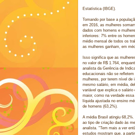
Estatística (IBGE).
Tomando por base a populaçã
em 2016, as mulheres somam
dados com homens e mulheres 
inferiores: 7% entre os home
médio mensal de todos os tra
as mulheres ganham, em méd
Isso significa que as mulhere
no valor de R$ 1.764, enquan
analista da Gerência de Indic
educacionais não se refletem
mulheres, por terem nível de
mesmo salário, em média, del
variável que explica o salári
maior, como na verdade essa 
líquida ajustada no ensino m
de homens (63,2%).
A média Brasil atingiu 68,2%
ao tipo de criação dado às me
analista. "Tem mais a ver ent
estudos mostram que, a part