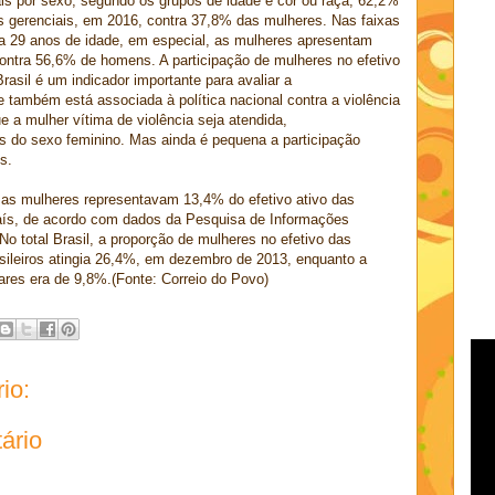
is por sexo, segundo os grupos de idade e cor ou raça, 62,2%
gerenciais, em 2016, contra 37,8% das mulheres. Nas faixas
6 a 29 anos de idade, em especial, as mulheres apresentam
ntra 56,6% de homens. A participação de mulheres no efetivo
 Brasil é um indicador importante para avaliar a
e também está associada à política nacional contra a violência
ue a mulher vítima de violência seja atendida,
ais do sexo feminino. Mas ainda é pequena a participação
s.
as mulheres representavam 13,4% do efetivo ativo das
 país, de acordo com dados da Pesquisa de Informações
No total Brasil, a proporção de mulheres no efetivo das
asileiros atingia 26,4%, em dezembro de 2013, enquanto a
tares era de 9,8%.(Fonte: Correio do Povo)
io:
ário