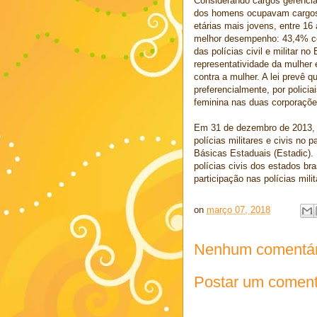
Considerando cargos gerencia
dos homens ocupavam cargos 
etárias mais jovens, entre 1
melhor desempenho: 43,4% co
das polícias civil e militar no
representatividade da mulher 
contra a mulher. A lei prevê q
preferencialmente, por polici
feminina nas duas corporaçõe
Em 31 de dezembro de 2013, 
polícias militares e civis no
Básicas Estaduais (Estadic). 
polícias civis dos estados br
participação nas polícias mili
on
março 07, 2018
Nenhum comentár
Postar um coment