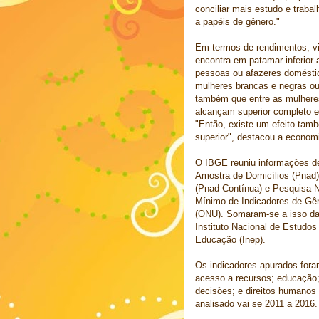
conciliar mais estudo e traba
a papéis de gênero."
Em termos de rendimentos, vid
encontra em patamar inferio
pessoas ou afazeres doméstic
mulheres brancas e negras ou
também que entre as mulhere
alcançam superior completo e
"Então, existe um efeito tam
superior", destacou a economi
O IBGE reuniu informações de
Amostra de Domicílios (Pnad)
(Pnad Contínua) e Pesquisa N
Mínimo de Indicadores de Gê
(ONU). Somaram-se a isso da
Instituto Nacional de Estudos
Educação (Inep).
Os indicadores apurados for
acesso a recursos; educação;
decisões; e direitos humanos
analisado vai se 2011 a 2016.