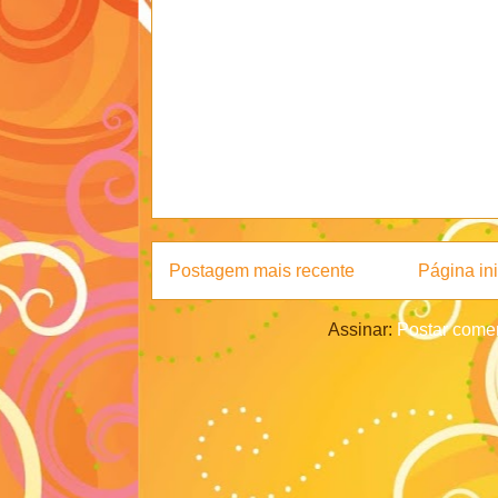
Postagem mais recente
Página ini
Assinar:
Postar comen