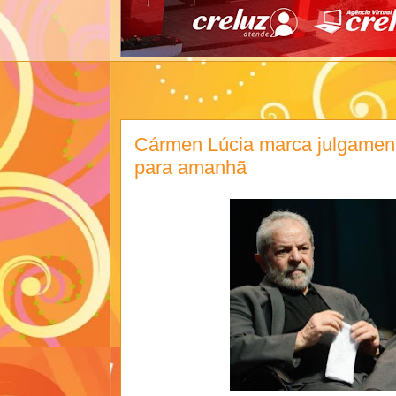
Cármen Lúcia marca julgamen
para amanhã