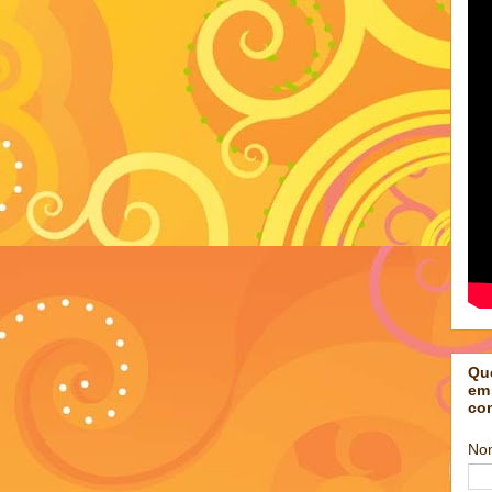
Qu
em
co
No