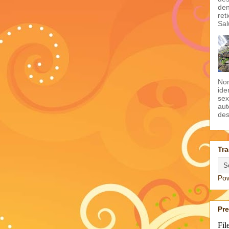
den
ret
Sal
Non
ide
sex
aut
des
Tra
Po
Pr