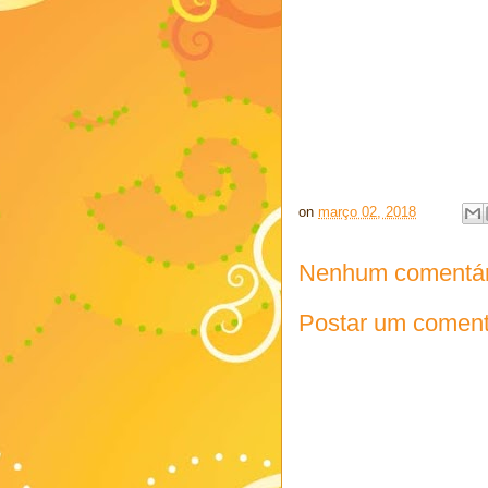
on
março 02, 2018
Nenhum comentár
Postar um coment