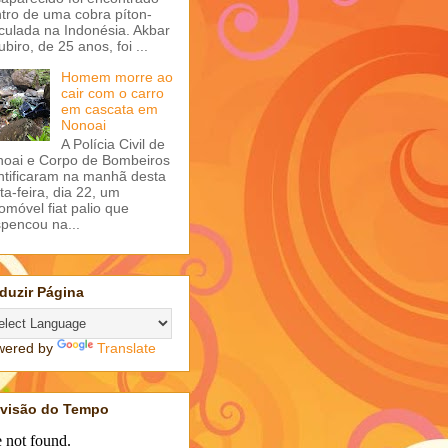
tro de uma cobra píton-
iculada na Indonésia. Akbar
ubiro, de 25 anos, foi ...
Homem morre ao
cair com o carro
em cascata em
Nonoai
A Polícia Civil de
oai e Corpo de Bombeiros
ntificaram na manhã desta
ta-feira, dia 22, um
omóvel fiat palio que
pencou na...
duzir Página
wered by
Translate
evisão do Tempo