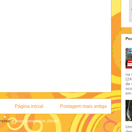
Pos
na 
(24
de 
oco
em 
Página inicial
Postagem mais antiga
ssinar:
Postar comentários (Atom)
Um 
des