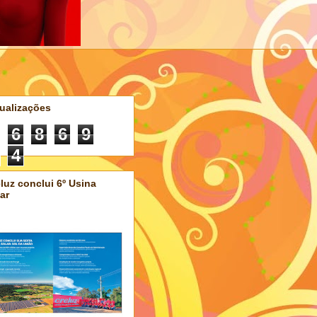
ualizações
6
8
6
9
4
luz conclui 6º Usina
ar