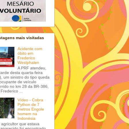
tagens mais visitadas
Acidente com
óbito em
Frederico
Westphalen
A PRF atendeu,
tarde desta quarta-feira
), um sinistro do tipo queda
ocupante de veículo
rrido no km 28 da BR-386,
Frederico ...
Vídeo - Cobra
Python de 7
metros Engole
homem na
Indonésia
agricultor que estava
aparecido foi encontrado