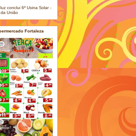
luz conclui 6º Usina Solar -
 da União
permercado Fortaleza