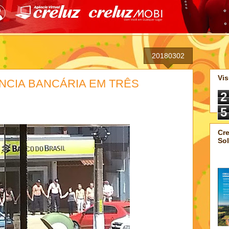
20180302
Vis
NCIA BANCÁRIA EM TRÊS
2
5
Cre
Sol