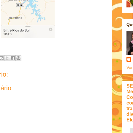
Qu
Ver
io:
SE
ário
Me
Co
co
tra
di
Ele