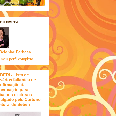
em sou eu
Delonice Barbosa
 meu perfil completo
BERI - Lista de
sários faltantes de
nfirmação da
nvocação para
balhos eleitorais
vulgado pelo Cartório
itoral de Seberi