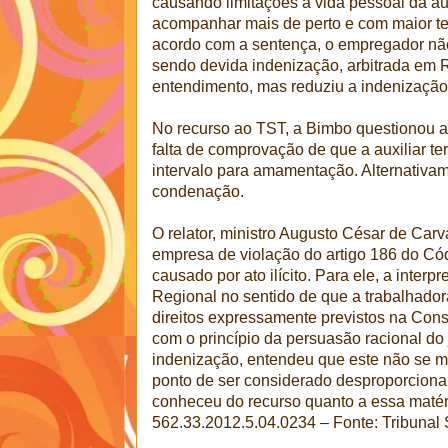
causando limitações à vida pessoal da aux
acompanhar mais de perto e com maior tem
acordo com a sentença, o empregador não
sendo devida indenização, arbitrada em
entendimento, mas reduziu a indenização
No recurso ao TST, a Bimbo questionou a
falta de comprovação de que a auxiliar te
intervalo para amamentação. Alternativam
condenação.
O relator, ministro Augusto César de Carv
empresa de violação do artigo 186 do Cód
causado por ato ilícito. Para ele, a inter
Regional no sentido de que a trabalhadora
direitos expressamente previstos na Const
com o princípio da persuasão racional do 
indenização, entendeu que este não se 
ponto de ser considerado desproporciona
conheceu do recurso quanto a essa matér
562.33.2012.5.04.0234 – Fonte: Tribunal