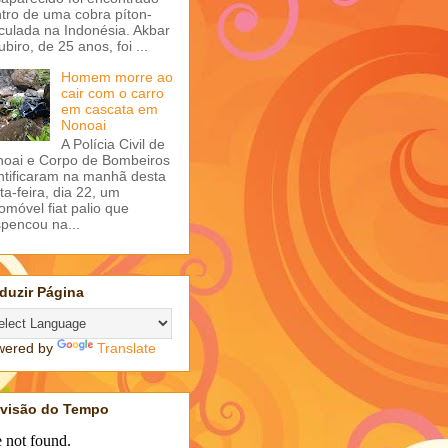
tro de uma cobra píton-
iculada na Indonésia. Akbar
ubiro, de 25 anos, foi ...
Homem morre ao
cair com o carro
em cascata em
Nonoai
A Polícia Civil de
oai e Corpo de Bombeiros
ntificaram na manhã desta
ta-feira, dia 22, um
omóvel fiat palio que
pencou na...
duzir Página
wered by
Translate
evisão do Tempo