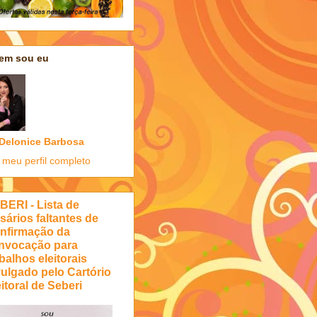
em sou eu
Delonice Barbosa
 meu perfil completo
BERI - Lista de
sários faltantes de
nfirmação da
nvocação para
balhos eleitorais
vulgado pelo Cartório
itoral de Seberi