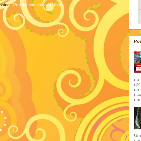
ssinar:
Postar comentários (Atom)
Pos
na 
(24
de 
oco
em 
Um 
des