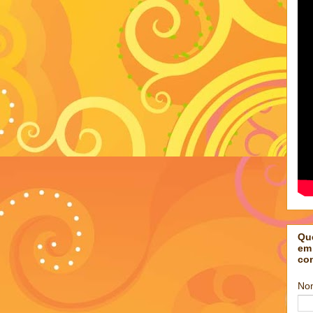
Qu
em
co
No