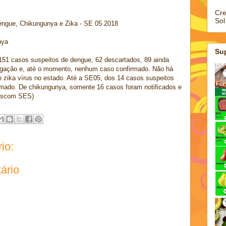
Cre
Sol
engue, Chikungunya e Zika - SE 05 2018
nya
Su
 151 casos suspeitos de dengue, 62 descartados, 89 ainda
igação e, até o momento, nenhum caso confirmado. Não há
 zika vírus no estado. Até a SE05, dos 14 casos suspeitos
irmado. De chikungunya, somente 16 casos foram notificados e
 Ascom SES)
io:
ário