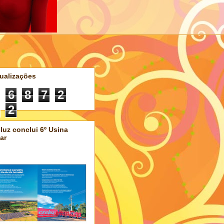
ualizações
6
8
7
2
2
luz conclui 6º Usina
ar