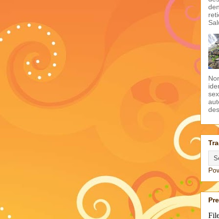
den
ret
Sal
Non
ide
sex
aut
des
Tra
Po
Pr