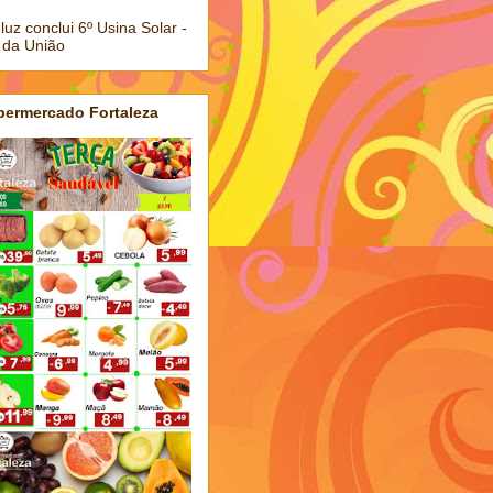
luz conclui 6º Usina Solar -
 da União
permercado Fortaleza