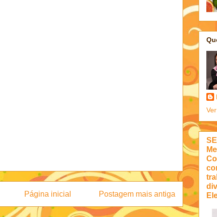
Qu
Ver
SE
Me
Co
co
tra
di
Página inicial
Postagem mais antiga
Ele