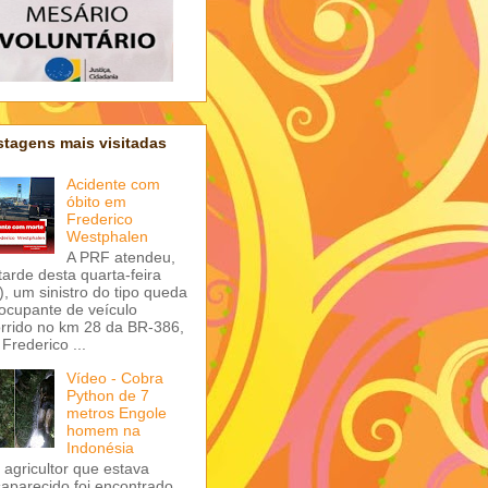
tagens mais visitadas
Acidente com
óbito em
Frederico
Westphalen
A PRF atendeu,
tarde desta quarta-feira
), um sinistro do tipo queda
ocupante de veículo
rrido no km 28 da BR-386,
Frederico ...
Vídeo - Cobra
Python de 7
metros Engole
homem na
Indonésia
agricultor que estava
aparecido foi encontrado