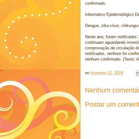
confirmado.
Informativo Epidemiológico D
Dengue, zika vírus, chikungu
Neste ano, foram notificados
continuam aguardando invest
comprovação de circulação do
notificados, nenhum foi conf
nenhum confirmado. (Texto:
on
fevereiro 12, 2018
Nenhum comentár
Postar um coment