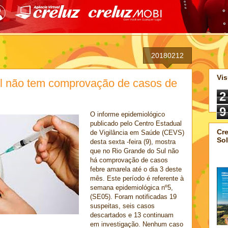
20180212
Vis
l não tem comprovação de casos de
2
9
O informe epidemiológico
publicado pelo Centro Estadual
Cre
de Vigilância em Saúde (CEVS)
Sol
desta sexta -feira (9), mostra
que no Rio Grande do Sul não
há comprovação de casos
febre amarela até o dia 3 deste
mês. Este período é referente à
semana epidemiológica nº5,
(SE05). Foram notificadas 19
suspeitas, seis casos
descartados e 13 continuam
em investigação. Nenhum caso