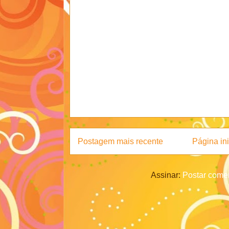
Postagem mais recente
Página ini
Assinar:
Postar comen