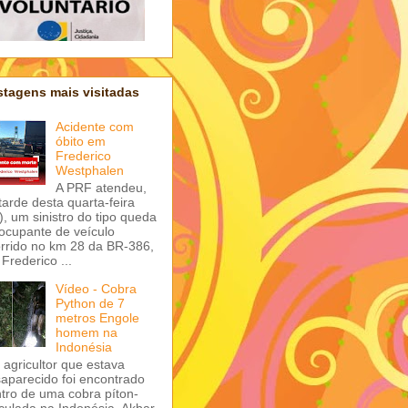
tagens mais visitadas
Acidente com
óbito em
Frederico
Westphalen
A PRF atendeu,
tarde desta quarta-feira
), um sinistro do tipo queda
ocupante de veículo
rrido no km 28 da BR-386,
Frederico ...
Vídeo - Cobra
Python de 7
metros Engole
homem na
Indonésia
agricultor que estava
aparecido foi encontrado
tro de uma cobra píton-
iculada na Indonésia. Akbar