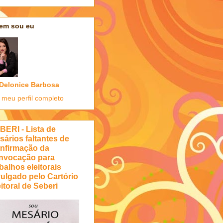
em sou eu
Delonice Barbosa
 meu perfil completo
BERI - Lista de
sários faltantes de
nfirmação da
nvocação para
balhos eleitorais
vulgado pelo Cartório
itoral de Seberi