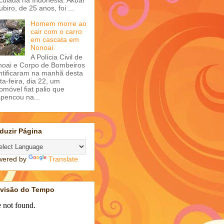
ubiro, de 25 anos, foi ...
Homem morre ao
cair com o carro
em cascata em
Nonoai
A Polícia Civil de
oai e Corpo de Bombeiros
ntificaram na manhã desta
ta-feira, dia 22, um
omóvel fiat palio que
pencou na...
duzir Página
wered by
Translate
evisão do Tempo