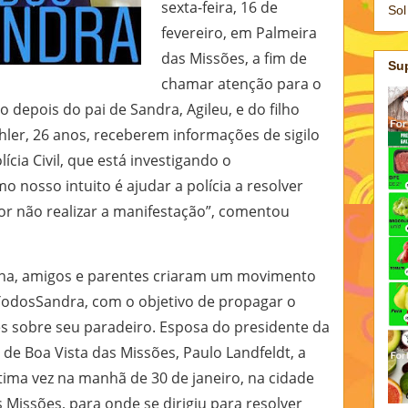
sexta-feira, 16 de
Sol
fevereiro, em Palmeira
das Missões, a fim de
Su
chamar atenção para o
o depois do pai de Sandra, Agileu, e do filho
ler, 26 anos, receberem informações de sigilo
lícia Civil, que está investigando o
 nosso intuito é ajudar a polícia a resolver
or não realizar a manifestação”, comentou
na, amigos e parentes criaram um movimento
odosSandra, com o objetivo de propagar o
s sobre seu paradeiro. Esposa do presidente da
e Boa Vista das Missões, Paulo Landfeldt, a
ltima vez na manhã de 30 de janeiro, na cidade
 Missões, para onde se dirigiu para resolver