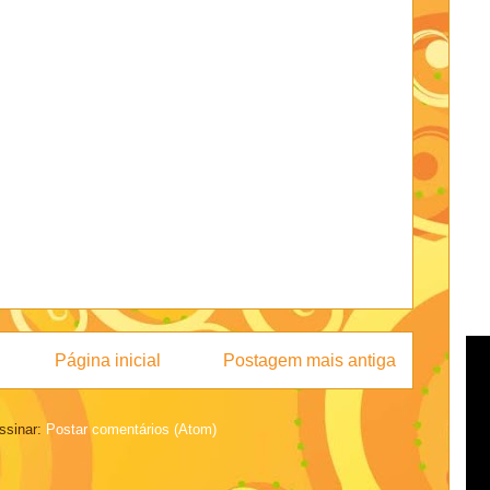
Página inicial
Postagem mais antiga
ssinar:
Postar comentários (Atom)