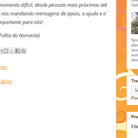
momento difícil, desde pessoas mais próximas até
Sal
o nos mandando mensagens de apoio, a ajuda e o
importante para nós!
 Folha do Noroeste)
Non
ide
sex
aut
des
io:
ário
Tra
Po
Pr