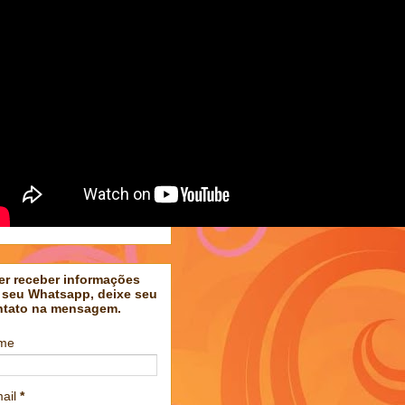
er receber informações
 seu Whatsapp, deixe seu
ntato na mensagem.
me
ail
*