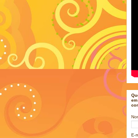
Qu
em
co
No
E-m