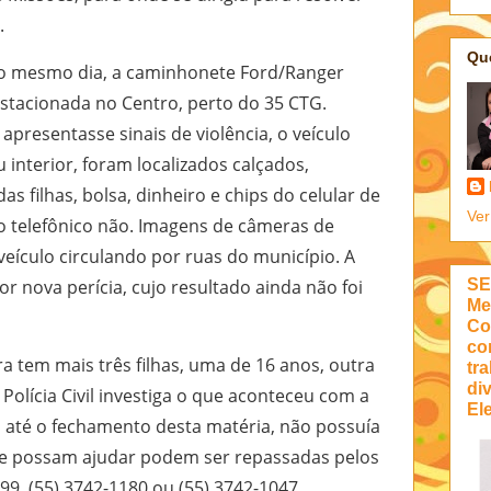
.
Qu
o mesmo dia, a caminhonete Ford/Ranger
 estacionada no Centro, perto do 35 CTG.
presentasse sinais de violência, o veículo
 interior, foram localizados calçados,
 filhas, bolsa, dinheiro e chips do celular de
Ver
o telefônico não. Imagens de câmeras de
ículo circulando por ruas do município. A
SE
 nova perícia, cujo resultado ainda não foi
Me
Co
co
 tem mais três filhas, uma de 16 anos, outra
tra
di
A Polícia Civil investiga o que aconteceu com a
Ele
 até o fechamento desta matéria, não possuía
ue possam ajudar podem ser repassadas pelos
99, (55) 3742-1180 ou (55) 3742-1047.