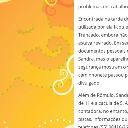
problemas de trabalho
Encontrada na tarde d
utilizada por ela ficou
Trancado, embora não a
estava revirado. Em seu
documentos pessoais das
Sandra, mas o aparelh
segurança mostram o ve
caminhonete passou por
divulgado.
Além de Rômulo, Sandra
de 11 e a caçula de 5. 
contadora, no entanto,
pistas. Informações q
telefones (55) 98416-26