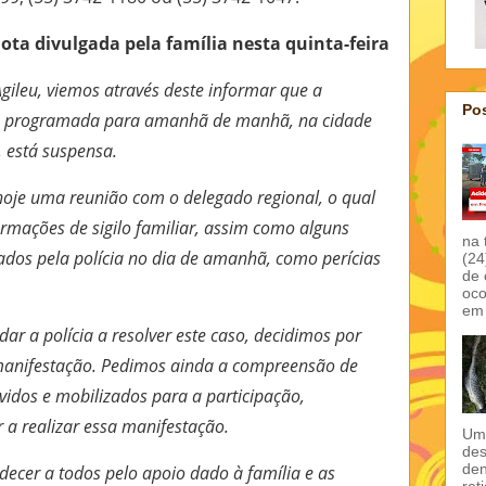
nota divulgada pela família nesta quinta-feira
gileu, viemos através deste informar que a
Pos
a programada para amanhã de manhã, na cidade
 está suspensa.
hoje uma reunião com o delegado regional, o qual
rmações de sigilo familiar, assim como alguns
na 
zados pela polícia no dia de amanhã, como perícias
(24
de 
oco
em 
ar a polícia a resolver este caso, decidimos por
manifestação. Pedimos ainda a compreensão de
idos e mobilizados para a participação,
 a realizar essa manifestação.
Um 
des
den
adecer a todos pelo apoio dado à família e as
ret