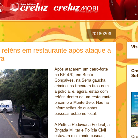
20180206
Vis
 reféns em restaurante após ataque a
ra
Após atacarem um carro-forte
Cre
na BR 470, em Bento
Sol
Gonçalves, na Serra gaúcha,
criminosos trocaram tiros com
a polícia, e, agora, estão com
reféns dentro de um restaurante
próximo a Monte Belo. Não há
informações de quantas
pessoas estão no local.
A Polícia Rodoviária Federal, a
Brigada Militar e Polícia Civil
estavam realizando buscas,
Cre