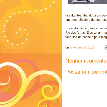
assaltantes abandonaram os 
uma metralhadora de uso restri
Por volta das 9h, os criminos
Rio das Antas. Eles teriam re
veículos de passeio para bloq
on
fevereiro 06, 2018
Nenhum comentár
Postar um coment