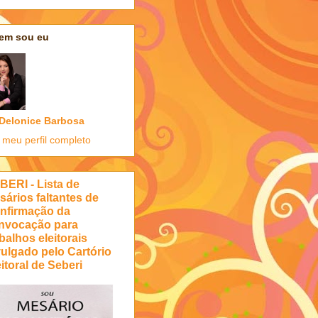
em sou eu
Delonice Barbosa
 meu perfil completo
BERI - Lista de
sários faltantes de
nfirmação da
nvocação para
balhos eleitorais
vulgado pelo Cartório
itoral de Seberi