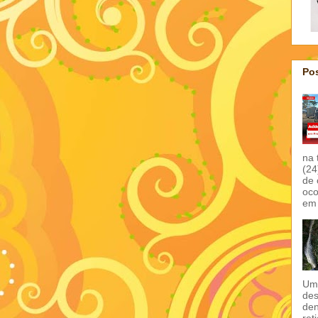
Pos
na 
(24
de 
oco
em 
Um 
des
den
ret