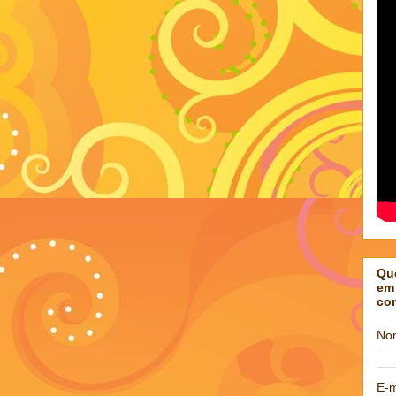
Qu
em
co
No
E-m