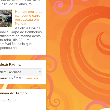
ubiro, de 25 anos, foi ...
Homem morre ao
cair com o carro
em cascata em
Nonoai
A Polícia Civil de
oai e Corpo de Bombeiros
ntificaram na manhã desta
ta-feira, dia 22, um
omóvel fiat palio que
pencou na...
duzir Página
wered by
Translate
evisão do Tempo