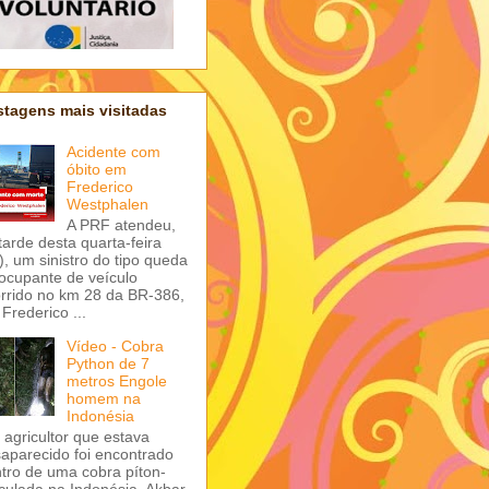
tagens mais visitadas
Acidente com
óbito em
Frederico
Westphalen
A PRF atendeu,
tarde desta quarta-feira
), um sinistro do tipo queda
ocupante de veículo
rrido no km 28 da BR-386,
Frederico ...
Vídeo - Cobra
Python de 7
metros Engole
homem na
Indonésia
agricultor que estava
aparecido foi encontrado
tro de uma cobra píton-
iculada na Indonésia. Akbar