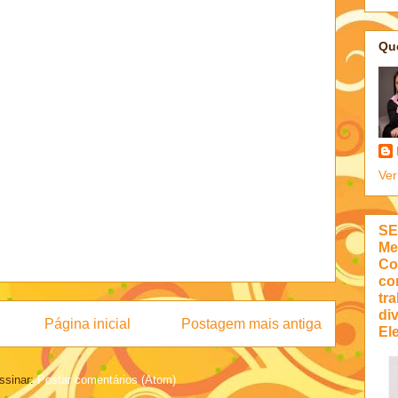
Qu
Ver
SE
Me
Co
co
tra
di
Página inicial
Postagem mais antiga
Ele
ssinar:
Postar comentários (Atom)