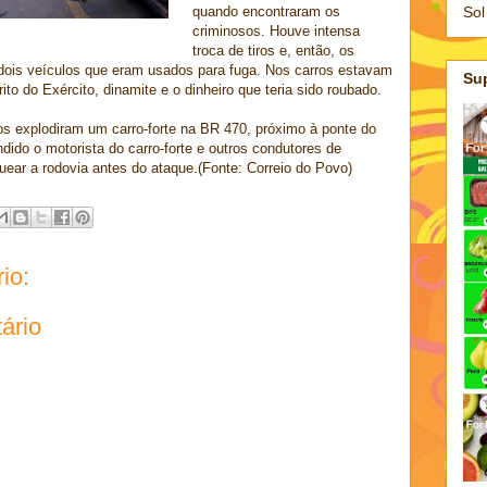
Sol
quando encontraram os
criminosos. Houve intensa
troca de tiros e, então, os
dois veículos que eram usados para fuga. Nos carros estavam
Su
to do Exército, dinamite e o dinheiro que teria sido roubado.
os explodiram um carro-forte na BR 470, próximo à ponte do
ndido o motorista do carro-forte e outros condutores de
uear a rodovia antes do ataque.(Fonte: Correio do Povo)
io:
ário