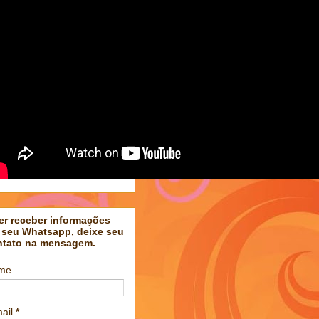
er receber informações
 seu Whatsapp, deixe seu
ntato na mensagem.
me
ail
*