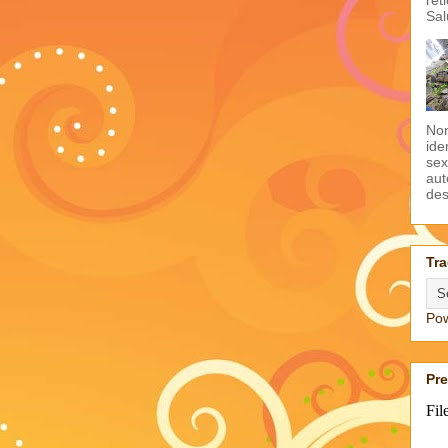
Sal
Non
ide
sex
aut
des
Tra
Po
Pr