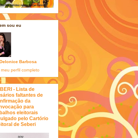
em sou eu
Delonice Barbosa
 meu perfil completo
BERI - Lista de
sários faltantes de
nfirmação da
nvocação para
balhos eleitorais
vulgado pelo Cartório
itoral de Seberi