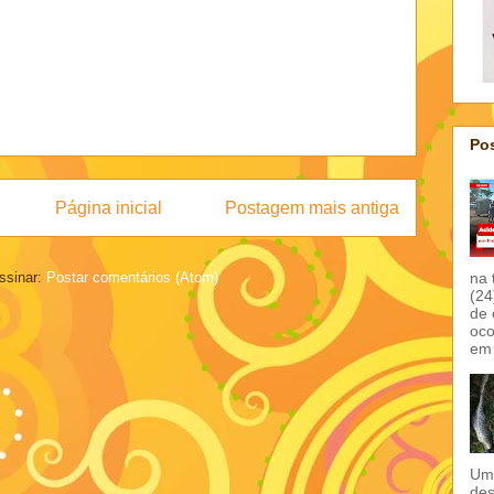
Pos
Página inicial
Postagem mais antiga
na 
ssinar:
Postar comentários (Atom)
(24
de 
oco
em 
Um 
des