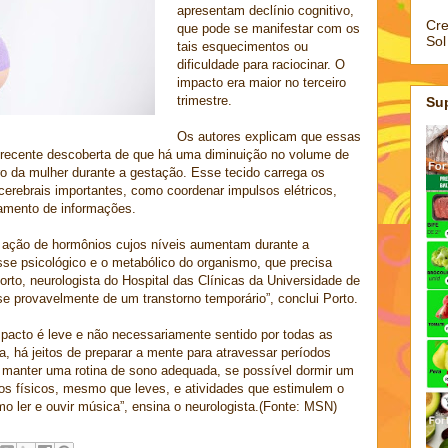
apresentam declínio cognitivo,
Cre
que pode se manifestar com os
Sol
tais esquecimentos ou
dificuldade para raciocinar. O
impacto era maior no terceiro
trimestre.
Su
Os autores explicam que essas
 recente descoberta de que há uma diminuição no volume de
ro da mulher durante a gestação. Esse tecido carrega os
cerebrais importantes, como coordenar impulsos elétricos,
amento de informações.
à ação de hormônios cujos níveis aumentam durante a
sse psicológico e o metabólico do organismo, que precisa
Porto, neurologista do Hospital das Clínicas da Universidade de
e provavelmente de um transtorno temporário”, conclui Porto.
impacto é leve e não necessariamente sentido por todas as
, há jeitos de preparar a mente para atravessar períodos
r manter uma rotina de sono adequada, se possível dormir um
ios físicos, mesmo que leves, e atividades que estimulem o
o ler e ouvir música”, ensina o neurologista.(Fonte: MSN)