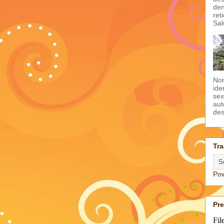
den
ret
Sal
Non
ide
sex
aut
des
Tra
Po
Pr