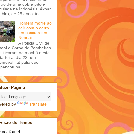
tro de uma cobra píton-
iculada na Indonésia. Akbar
ubiro, de 25 anos, foi ...
Homem morre ao
cair com o carro
em cascata em
Nonoai
A Polícia Civil de
oai e Corpo de Bombeiros
ntificaram na manhã desta
ta-feira, dia 22, um
omóvel fiat palio que
pencou na...
duzir Página
wered by
Translate
evisão do Tempo