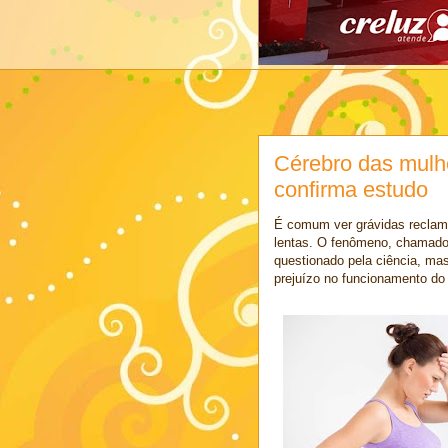
Cérebro das mulh
confirma estudo
É comum ver grávidas recla
lentas. O fenômeno, chamado e
questionado pela ciência, m
prejuízo no funcionamento do