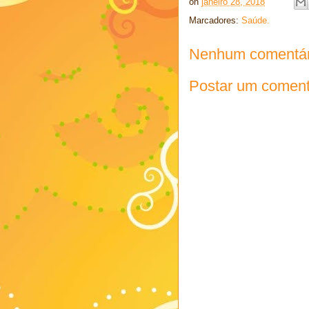
on
janeiro 28, 2018
Marcadores:
Saúde.
Nenhum comentár
Postar um coment