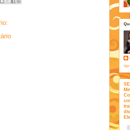
io:
Qu
ário
Ver
SE
Me
Co
co
tra
di
Ele