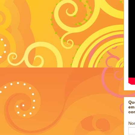
Qu
em
co
No