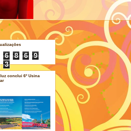
ualizações
6
8
6
9
3
luz conclui 6º Usina
ar