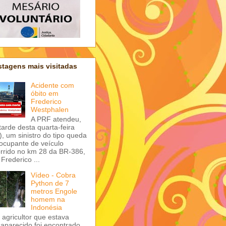
tagens mais visitadas
Acidente com
óbito em
Frederico
Westphalen
A PRF atendeu,
tarde desta quarta-feira
), um sinistro do tipo queda
ocupante de veículo
rrido no km 28 da BR-386,
Frederico ...
Vídeo - Cobra
Python de 7
metros Engole
homem na
Indonésia
agricultor que estava
aparecido foi encontrado