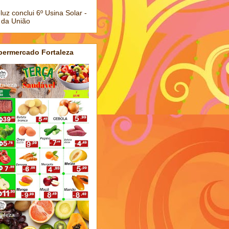
luz conclui 6º Usina Solar -
 da União
permercado Fortaleza