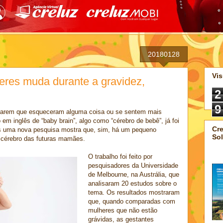
20180128
Vis
eres muda durante a gravidez,
2
9
marem que esqueceram alguma coisa ou se sentem mais
m inglês de “baby brain”, algo como “cérebro de bebê”, já foi
Cre
as uma nova pesquisa mostra que, sim, há um pequeno
Sol
 cérebro das futuras mamães.
O trabalho foi feito por
pesquisadores da Universidade
de Melbourne, na Austrália, que
analisaram 20 estudos sobre o
tema. Os resultados mostraram
que, quando comparadas com
mulheres que não estão
grávidas, as gestantes