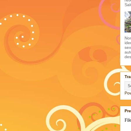
Sal
Non
ide
sex
aut
des
Tra
Po
Pr