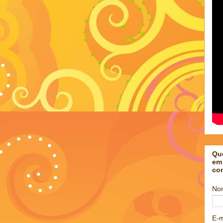
Qu
em
co
No
E-m