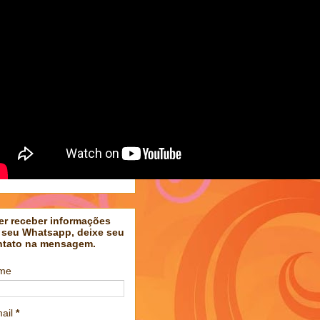
er receber informações
 seu Whatsapp, deixe seu
ntato na mensagem.
me
ail
*