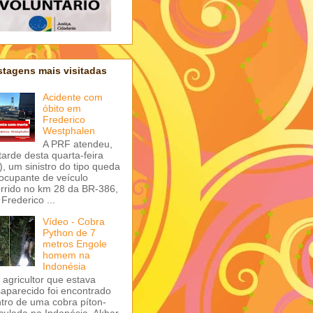
tagens mais visitadas
Acidente com
óbito em
Frederico
Westphalen
A PRF atendeu,
tarde desta quarta-feira
), um sinistro do tipo queda
ocupante de veículo
rrido no km 28 da BR-386,
Frederico ...
Vídeo - Cobra
Python de 7
metros Engole
homem na
Indonésia
agricultor que estava
aparecido foi encontrado
tro de uma cobra píton-
iculada na Indonésia. Akbar