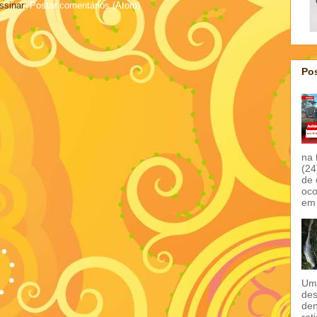
ssinar:
Postar comentários (Atom)
Pos
na 
(24
de 
oco
em 
Um 
des
den
ret