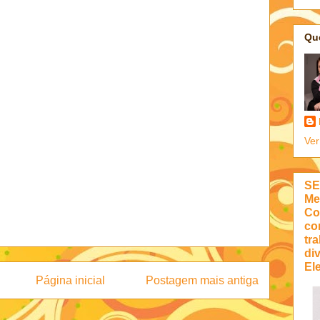
Qu
Ver
SE
Me
Co
co
tra
di
Ele
Página inicial
Postagem mais antiga