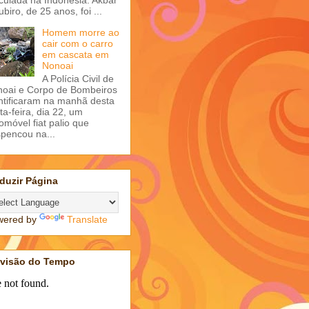
ubiro, de 25 anos, foi ...
Homem morre ao
cair com o carro
em cascata em
Nonoai
A Polícia Civil de
oai e Corpo de Bombeiros
ntificaram na manhã desta
ta-feira, dia 22, um
omóvel fiat palio que
pencou na...
duzir Página
wered by
Translate
evisão do Tempo