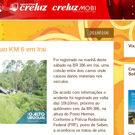
20180106
Vis
ao KM 6 em Irai
Foi registrado na manhã deste
sábado na BR 386 em Irai, uma
Cre
colisão entre dois carros onde
Sol
causou danos materiais nos
veículos.
De acordo com informações o
acidente foi registrado por volta
das 10h10min, próximo ao
quilômetro seis da BR-386, na
altura do Posto Hermes.
Conforme a Polícia Rodoviária
Federal (PRF), posto de Seberi,
a ocorrência se tratou de uma
Cre