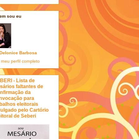
em sou eu
Delonice Barbosa
 meu perfil completo
BERI - Lista de
sários faltantes de
nfirmação da
nvocação para
balhos eleitorais
vulgado pelo Cartório
itoral de Seberi