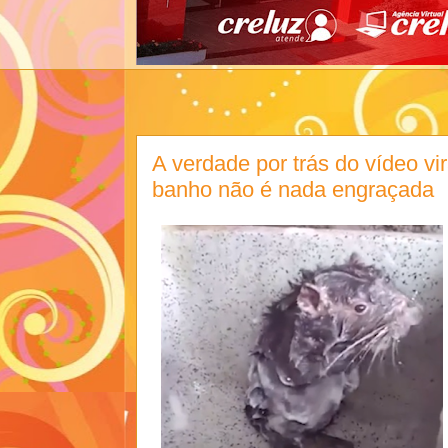
A verdade por trás do vídeo vi
banho não é nada engraçada