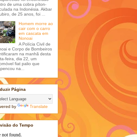
tro de uma cobra píton-
iculada na Indonésia. Akbar
ubiro, de 25 anos, foi ...
Homem morre ao
cair com o carro
em cascata em
Nonoai
A Polícia Civil de
oai e Corpo de Bombeiros
ntificaram na manhã desta
ta-feira, dia 22, um
omóvel fiat palio que
pencou na...
duzir Página
wered by
Translate
evisão do Tempo