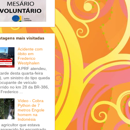
tagens mais visitadas
Acidente com
óbito em
Frederico
Westphalen
A PRF atendeu,
tarde desta quarta-feira
), um sinistro do tipo queda
ocupante de veículo
rrido no km 28 da BR-386,
Frederico ...
Vídeo - Cobra
Python de 7
metros Engole
homem na
Indonésia
agricultor que estava
aparecido foi encontrado