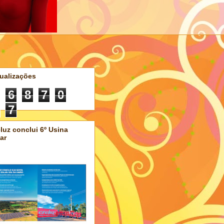
ualizações
6
8
7
0
7
luz conclui 6º Usina
ar