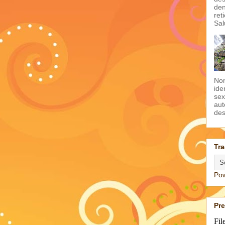
den
ret
Sal
Non
ide
sex
aut
des
Tra
Po
Pr