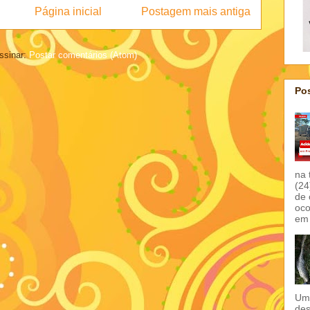
Página inicial
Postagem mais antiga
ssinar:
Postar comentários (Atom)
Pos
na 
(24
de 
oco
em 
Um 
des