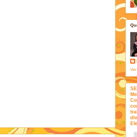
Qu
Ver
SE
Me
Co
co
tra
di
Ele