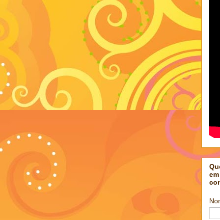
Qu
em
co
No