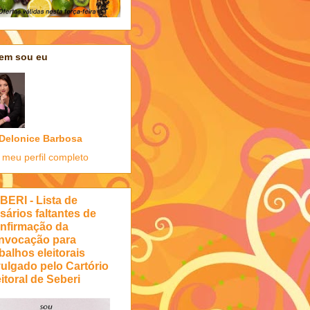
em sou eu
Delonice Barbosa
 meu perfil completo
BERI - Lista de
sários faltantes de
nfirmação da
nvocação para
balhos eleitorais
vulgado pelo Cartório
itoral de Seberi