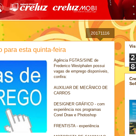
20171116
Vis
para esta quinta-feira
2
Agência FGTAS/SINE de
8
Frederico Westphalen possui
vagas de emprego disponíveis,
confira:
Cre
Sol
AUXILIAR DE MECÂNICO DE
CARROS
DESIGNER GRÁFICO - com
experiência nos programas
Corel Draw e Photoshop
FRENTISTA - experiência