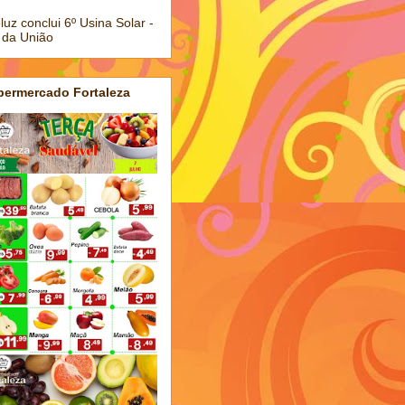
luz conclui 6º Usina Solar -
 da União
permercado Fortaleza